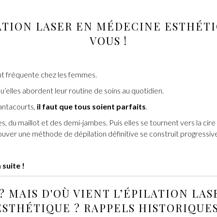
ATION LASER
EN
MÉDECINE ESTHÉT
VOUS !
 fréquente chez les femmes.
squ’elles abordent leur routine de soins au quotidien.
pantacourts,
il faut que tous soient parfaits
.
s, du maillot et des demi-jambes. Puis elles se tournent vers la cir
rouver une méthode de dépilation définitive se construit progressiv
 suite !
? MAIS D'OÙ VIENT L’
ÉPILATION LAS
ESTHÉTIQUE
?
RAPPELS HISTORIQUE