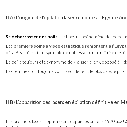
II A) L’origine de l'
épilation laser
remonte à l
’Egypte An
Se débarrasser des poils
n’est pas un phénomène de mode ma
Les
premiers soins à visée esthétique remontent à l’Egyp
où la Beauté était un symbole de noblesse par la maîtrise des élé
Le poil a toujours été synonyme de « laisser aller », opposé à l’i
Les femmes ont toujours voulu avoir le teint le plus pâle, le plu
II B)
L’apparition des lasers
en
épilation définitive
en
Mé
Les premiers lasers apparaissent depuis les années 1970 aux U