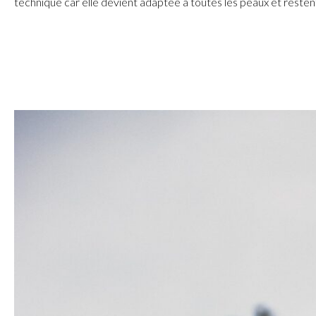
technique car elle devient adaptée à toutes les peaux et resten