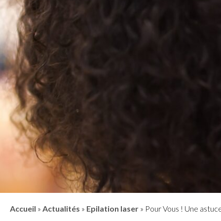
Accueil
»
Actualités
»
Epilation laser
»
Pour Vous ! Une astuce 