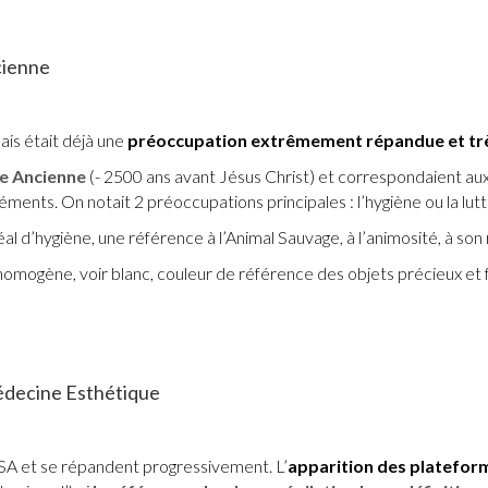
cienne
is était déjà une
préoccupation extrêmement répandue et tr
te Ancienne
(- 2500 ans avant Jésus Christ) et correspondaient aux 
ments. On notait 2 préoccupations principales : l’hygiène ou la lutte
déal d’hygiène, une référence à l’Animal Sauvage, à l’animosité, à son
s homogène, voir blanc, couleur de référence des objets précieux et f
decine Esthétique
SA et se répandent progressivement. L’
apparition des platefor