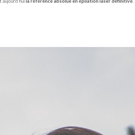
t aujourd’hui
la référence absolue en épilation laser définitive
.