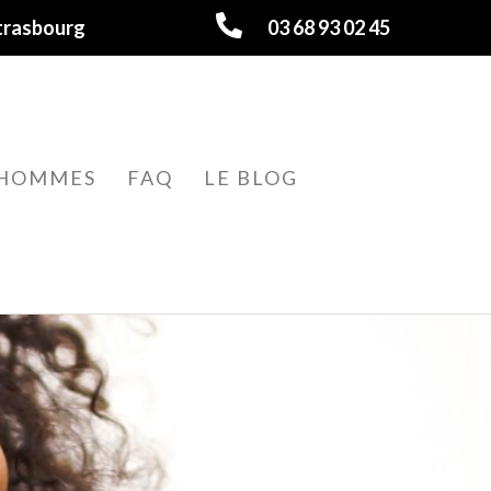
trasbourg
03 68 93 02 45
HOMMES
FAQ
LE BLOG