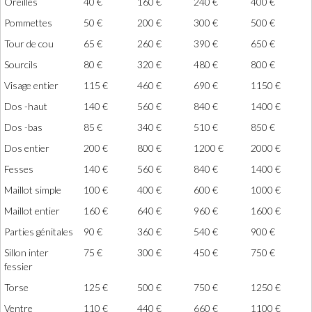
Oreilles
40 €
160 €
240 €
400 €
Pommettes
50 €
200 €
300 €
500 €
Tour de cou
65 €
260 €
390 €
650 €
Sourcils
80 €
320 €
480 €
800 €
Visage entier
115 €
460 €
690 €
1150 €
Dos -haut
140 €
560 €
840 €
1400 €
Dos -bas
85 €
340 €
510 €
850 €
Dos entier
200 €
800 €
1200 €
2000 €
Fesses
140 €
560 €
840 €
1400 €
Maillot simple
100 €
400 €
600 €
1000 €
Maillot entier
160 €
640 €
960 €
1600 €
Parties génitales
90 €
360 €
540 €
900 €
Sillon inter
75 €
300 €
450 €
750 €
fessier
Torse
125 €
500 €
750 €
1250 €
Ventre
110 €
440 €
660 €
1100 €