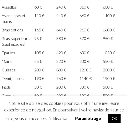
Aisselles
60 €
240 €
360 €
600 €
Avant-bras et
110 €
440 €
660 €
1100 €
mains
Bras entiers
165 €
640 €
960 €
1600 €
Bras supérieurs
95 €
380 €
570 €
950 €
(sauf épaules)
Epaules
105 €
420 €
630 €
1050 €
Mains
55 €
220 €
330 €
550 €
Cuisses
200 €
800 €
1200 €
2000 €
Demi jambes
190 €
760 €
1140 €
1900 €
Pieds
50 €
200 €
300 €
500 €
Genoux
50 €
200 €
300 €
500 €
Notre site utilise des cookies pour vous offrir une meilleure
Affichage des éléments 1 à 30 sur 30 éléments
expérience de navigation. En poursuivant votre navigation sur ce
site, vous en acceptez l’utilisation
Paramétrage
OK