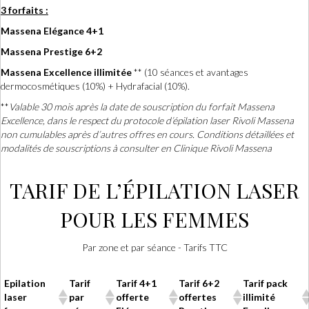
3 forfaits :
Massena Elégance 4+1
Massena Prestige 6+2
Massena Excellence illimitée
** (10 séances et avantages
dermocosmétiques (10%) + Hydrafacial (10%).
**
Valable 30 mois après la date de souscription du forfait Massena
Excellence, dans le respect du protocole d’épilation laser Rivoli Massena
non cumulables après d’autres offres en cours. Conditions détaillées et
modalités de souscriptions à consulter en Clinique Rivoli Massena
TARIF DE L’ÉPILATION LASER
POUR LES FEMMES
Par zone et par séance - Tarifs TTC
Epilation
Tarif
Tarif 4+1
Tarif 6+2
Tarif pack
laser
par
offerte
offertes
illimité