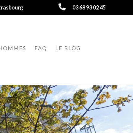
trasbourg
03 68 93 02 45
HOMMES
FAQ
LE BLOG