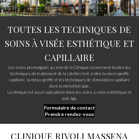
TOUTES LES TECHNIQUES DE
SOINS À VISÉE ESTHÉTIQUE ET
CAPILLAIRE
Les soins promulgués au sein de la Clinique concernent toutes les
techniques de traitement de la calvitie c'est-à-dire la micro-greffe
capillaire, la méso-greffe et les techniques de stimulation capillaire
dont la mésothérapie.
La clinique est aussi spécialisée dans les soins à visée esthétique et
anti-âge.
Formulaire de contact
Prendre rendez-vous
CLINIQUE RIVOLI MASSENA