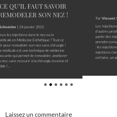
VRAI DANGER !
Par
Vincent Schneider
|
14 novembre 2022
Les Injections clandestines d’acide hyaluronique ou
d’autres produits. Le nouveau vrai danger ! Pourquoi
parler des injections clandestines ? Ce blog est écrit pour
prendre conscience d’un phénomène en pleine croissance
: les injections clandestines. Parler des dangers des
injections clandestines peut paraître évident pour
certains, un peu moins pour d’autres. Le but…
Laissez un commentaire