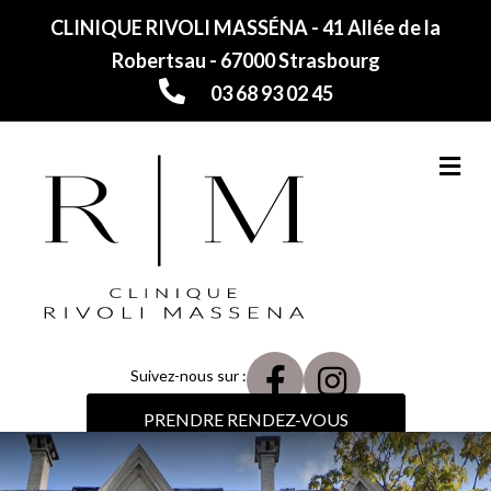
CLINIQUE RIVOLI MASSÉNA - 41 Allée de la
Robertsau - 67000 Strasbourg
03 68 93 02 45
M
Suivez-nous sur :
PRENDRE RENDEZ-VOUS