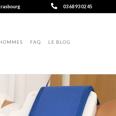
trasbourg
03 68 93 02 45
HOMMES
FAQ
LE BLOG