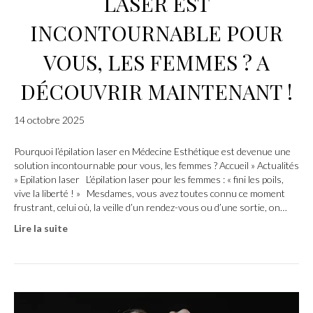
LASER EST
INCONTOURNABLE POUR
VOUS, LES FEMMES ? A
DÉCOUVRIR MAINTENANT !
14 octobre 2025
Pourquoi l’épilation laser en Médecine Esthétique est devenue une
solution incontournable pour vous, les femmes ? Accueil » Actualités
» Epilation laser L’épilation laser pour les femmes : « fini les poils,
vive la liberté ! » Mesdames, vous avez toutes connu ce moment
frustrant, celui où, la veille d’un rendez-vous ou d’une sortie, on…
Lire la suite