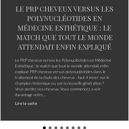
raFacial Syndeo : l’ultime expérience de soin du visage la plus prati
LE PRP CHEVEUX VERSUS LES
POLYNUCLÉOTIDES EN
MÉDECINE ESTHÉTIQUE : LE
MATCH QUE TOUT LE MONDE
ATTENDAIT ENFIN EXPLIQUÉ
Le PRP cheveux versus les Polynucléotides en Médecine
Esthétique : le match que tout le monde attendait enfin
expliqué PRP cheveux versus polynucléotides dans le
traitement de la chute des cheveux : faut-il miser sur le
champion historique ou sur la nouvelle génération ?
Vous perdez vos cheveux. Vous commencez à voir
davantage votre…
about Le PRP cheveux versus les Polynucléotide
Lire la suite