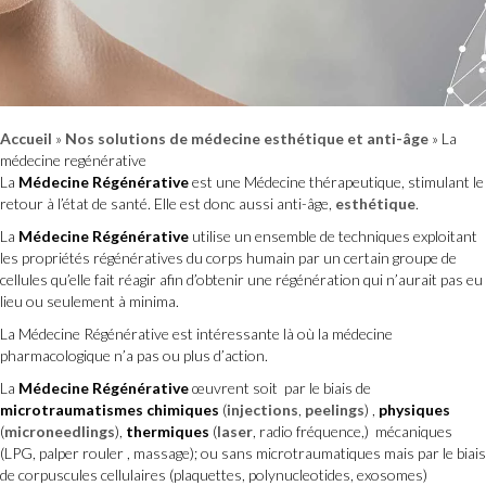
Accueil
»
Nos solutions de médecine esthétique et anti-âge
»
La
médecine regénérative
La
Médecine Régénérative
est une Médecine thérapeutique, stimulant le
retour à l’état de santé. Elle est donc aussi anti-âge,
esthétique
.
La
Médecine Régénérative
utilise un ensemble de techniques exploitant
les propriétés régénératives du corps humain par un certain groupe de
cellules qu’elle fait réagir afin d’obtenir une régénération qui n’aurait pas eu
lieu ou seulement à minima.
La Médecine Régénérative est intéressante là où la médecine
pharmacologique n’a pas ou plus d’action.
La
Médecine Régénérative
œuvrent soit par le biais de
microtraumatismes chimiques
(
injections
,
peelings
) ,
physiques
(
microneedlings
),
thermiques
(
laser
, radio fréquence,) mécaniques
(LPG, palper rouler , massage); ou sans microtraumatiques mais par le biais
de corpuscules cellulaires (plaquettes, polynucleotides, exosomes)