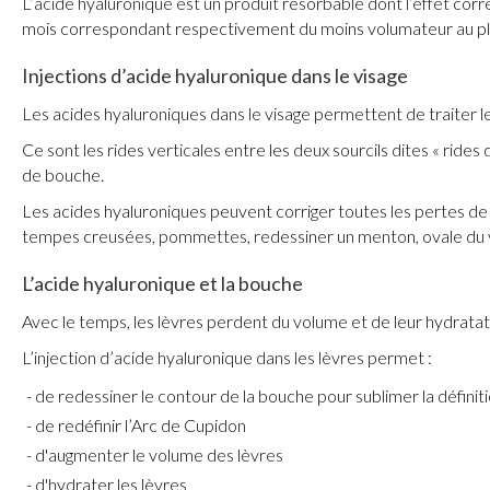
L’acide hyaluronique est un produit résorbable dont l’effet cor
mois correspondant respectivement du moins volumateur au pl
Injections d’acide hyaluronique dans le visage
Les acides hyaluroniques dans le visage permettent de traiter les
Ce sont les rides verticales entre les deux sourcils dites « rides d
de bouche.
Les acides hyaluroniques peuvent corriger toutes les pertes de 
tempes creusées, pommettes, redessiner un menton, ovale du v
L’acide hyaluronique et la bouche
Avec le temps, les lèvres perdent du volume et de leur hydratati
L’injection d’acide hyaluronique dans les lèvres permet :
de redessiner le contour de la bouche pour sublimer la définitio
de redéfinir l’Arc de Cupidon
d'augmenter le volume des lèvres
d'hydrater les lèvres