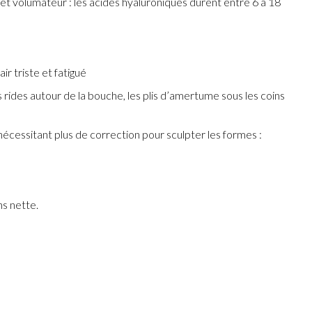
fet volumateur : les acides hyaluroniques durent entre 6 à 18
r triste et fatigué
 les rides autour de la bouche, les plis d’amertume sous les coins
écessitant plus de correction pour sculpter les formes :
ns nette.