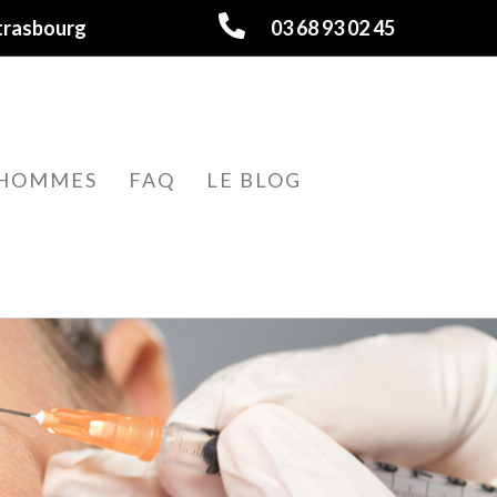
trasbourg
03 68 93 02 45
HOMMES
FAQ
LE BLOG