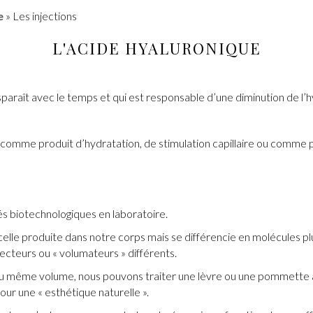
e
»
Les injections
L'ACIDE HYALURONIQUE
paraît avec le temps et qui est responsable d’une diminution de l’
ue comme produit d’hydratation, de stimulation capillaire ou com
és biotechnologiques en laboratoire.
celle produite dans notre corps mais se différencie en molécules p
recteurs ou « volumateurs » différents.
es au même volume, nous pouvons traiter une lèvre ou une pommette
ur une « esthétique naturelle ».