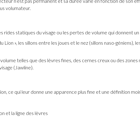
recteur n’est pas permanent et sa durée varie en fonction de son ef
us volumateur.
 rides statiques du visage ou les pertes de volume qui donnent un ai
u Lion », les sillons entre les joues et le nez (sillons naso-géniens),
volume telles que des lèvres fines, des cernes creux ou des zones n
isage (Jawline).
on, ce qui leur donne une apparence plus fine et une définition moi
n et la ligne des lèvres