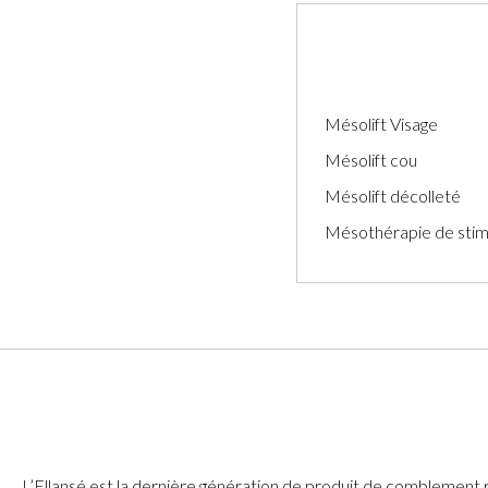
Mésolift Visage
Mésolift cou
Mésolift décolleté
Mésothérapie de stimul
L’Ellansé est la dernière génération de produit de comblement 