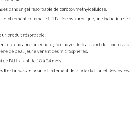
ues dans un gel résorbable de carboxyméthylcellulose.
u comblement comme le fait l’acide hyaluronique, une induction de s
e un produit résorbable.
t obtenu après injection grâce au gel de transport des microsphère
lagène de peau jeune venant des microsphères.
i de l’AH, allant de 18 à 24 mois.
 Il est inadapté pour le traitement de la ride du Lion et des lèvres.