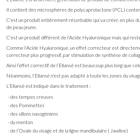
Il contient des microsphères de polycaprolactone (PCL) conten
C’est un produit entièrement résorbable qui va créer, en plus d
de peau jeune.
C’est un produit différent de l’Acide Hyaluronique mais qui rest
Comme l’Acide Hyaluronique, un effet correcteur est directemen
correcteur plus progressif, par stimulation de synthèse de col
Ainsi l’effet correctif de l’Ellansé est beaucoup plus long que celu
Néanmoins, l’Ellansé n’est pas adapté à toute les zones du visage.
L’Ellansé est indiqué dans le traitement :
des tempes creuses
des Pommettes
des sillons nasogéniens
du menton
de l’Ovale du visage et de la ligne mandibulaire ( Jawline)