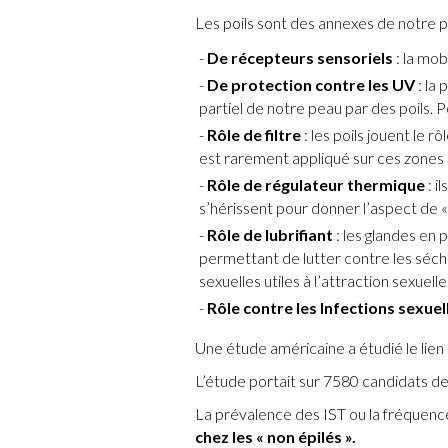
Les poils sont des annexes de notre p
De récepteurs sensoriels
: la mob
De protection contre les UV
: la
partiel de notre peau par des poils.
Rôle de filtre
: les poils jouent le r
est rarement appliqué sur ces zones o
Rôle de régulateur thermique
: i
s’hérissent pour donner l’aspect de « 
Rôle de lubrifiant
: les glandes en 
permettant de lutter contre les séch
sexuelles utiles à l’attraction sexuelle
Rôle contre les Infections sexue
Une étude américaine a étudié le lien 
L’étude portait sur 7580 candidats 
La prévalence des IST ou la fréquence
chez les « non épilés ».