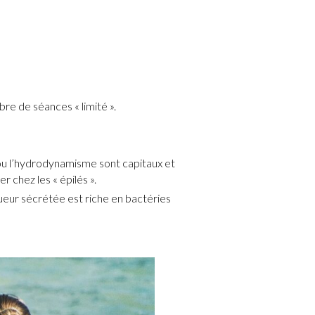
re de séances « limité ».
 ou l’hydrodynamisme sont capitaux et
r chez les « épilés ».
 sueur sécrétée est riche en bactéries