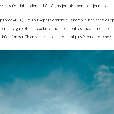
ez les sujets intégralement épilés, majoritairement plus jeunes donc
lloma virus (HPV) ou Syphilis étaient plus nombreuses chez les épi
ions ou la gale étaient exclusivement rencontrés chez les non épilés
’infection par Chlamydiae, celles -ci étaient plus fréquentes chez le