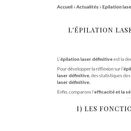
Accueil
»
Actualités
»
Epilation las
L'
ÉPILATION LAS
L’
épilation laser définitive
est la d
Pour développer la réflexion sur l’
épi
laser définitive
, des statistiques des
laser définitive.
Enfin, comparons l’
efficacité et la s
I) LES FONCTIO