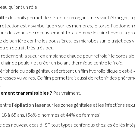
eau qui ont un rôle
ilité des poils permet de détecter un organisme vivant étranger, la
 protection est « symbolique » sur les membres, le torse, l’abdomen 
 Pour des zones de recouvrement total comme le cuir chevelu, la pro
ôle de barrière contre les poussières, les microbes sur le trajet des 
u en détruit très très peu.
ls retiennent la sueur en ambiance chaude pour refroidir le corps alo
chair de poule » et créer un isolant thermique contre le froid.
périphérie du poils génitaux sécrètent un film hydrolipidique c’est-à
eresses vulvaires. Ce film permettrait aussi de retenir des phérom
.
llement transmissibles ?
Pas vraiment.
entre l’
épilation laser
sur les zones génitales et les infections sexu
de 18 à 65 ans. (56% d’hommes et 44% de femmes)
 des nouveaux cas d’IST tout types confondus chez les épilés inté