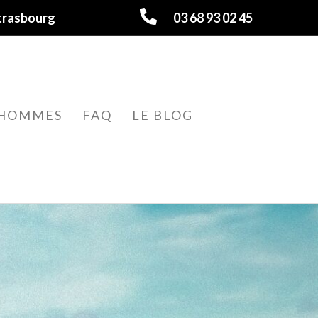
trasbourg
03 68 93 02 45
HOMMES
FAQ
LE BLOG