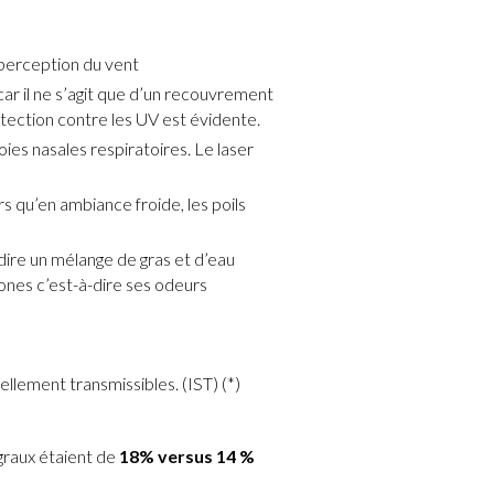
 perception du vent
car il ne s’agit que d’un recouvrement
tection contre les UV est évidente.
voies nasales respiratoires. Le laser
rs qu’en ambiance froide, les poils
-dire un mélange de gras et d’eau
ones c’est-à-dire ses odeurs
ellement transmissibles. (IST) (*)
graux étaient de
18% versus 14 %