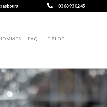
trasbourg
03 68 93 02 45
HOMMES
FAQ
LE BLOG