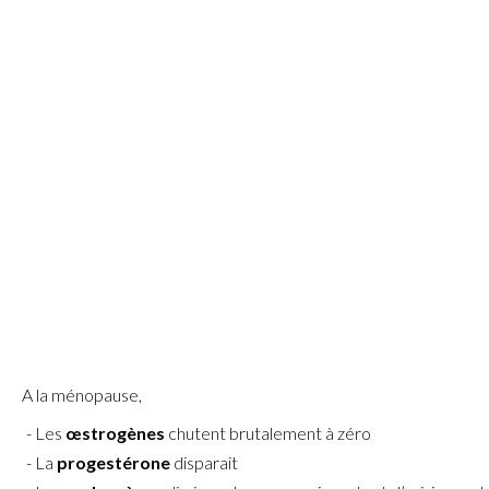
A la ménopause,
Les
œstrogènes
chutent brutalement à zéro
La
progestérone
disparait