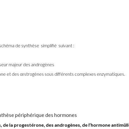
 schéma de synthèse simplifié suivant :
rseur majeur des androgènes
one et des œstrogènes sous différents complexes enzymatiques.
synthèse périphérique des hormones
 de la progestérone, des androgènes, de l’hormone antimüll