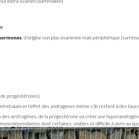
out extra-ovarien (surrénalien)
ve
’hormones
, d’origine non plus ovarienne mais périphérique (surrénal
i de progestérones)
ontrebalancer l’effet des androgènes même s’ils restent à des taux
ro des œstrogènes, de la progestérone va créer une hyperandrogén
ormonodépendantes dont certaines visibles et difficile à vivre au quo