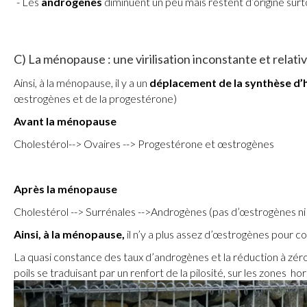
Les
androgènes
diminuent un peu mais restent d’origine surt
C) La ménopause : une virilisation inconstante et relati
Ainsi, à la ménopause, il y a un
déplacement de la synthèse d
œstrogènes et de la progestérone)
Avant la ménopause
Cholestérol--> Ovaires --> Progestérone et œstrogènes
Après la ménopause
Cholestérol --> Surrénales -->Androgènes (pas d’œstrogènes n
Ainsi, à la ménopause,
il n’y a plus assez d’œstrogènes pour c
La quasi constance des taux d’androgènes et la réduction à zé
poils se traduisant par un renfort de la pilosité, sur les zones h