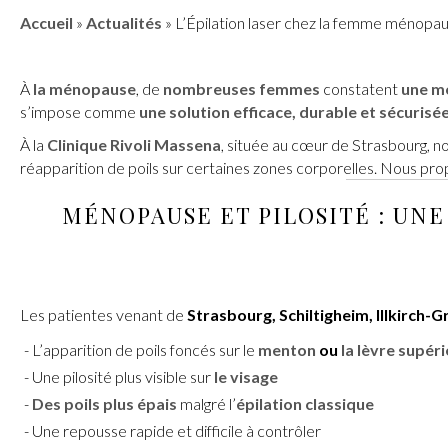
Accueil
»
Actualités
»
L’Épilation laser chez la femme ménopau
À
la ménopause
, de
nombreuses femmes
constatent
une mo
s’impose comme
une solution efficace, durable et sécurisé
À la
Clinique Rivoli Massena
, située au cœur de Strasbourg, 
réapparition de poils sur certaines zones corporelles. Nous pr
MÉNOPAUSE ET PILOSITÉ : U
Les patientes venant de
Strasbourg, Schiltigheim, Illkirch
L’apparition de poils foncés sur le
menton
ou
la lèvre supér
Une pilosité plus visible sur
le
visage
Des poils plus épais
malgré l’
épilation classique
Une repousse rapide et difficile à contrôler