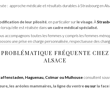
sée : approche médicale et résultats durables à Strasbourg en Al
dification de leur pilosité
, en particulier sur
le visage
. À
Strasbo
e
lorsqu’elle est réalisée dans
un cadre médical spécialisé.
nous accompagnons toutes les femmes y compris les femmes ménopa
oposons une prise en charge personnalisée, respectueuse des chang
NE PROBLÉMATIQUE FRÉQUENTE CHEZ
ALSACE
-Graffenstaden, Haguenau, Colmar ou Mulhouse
consultent souv
ieure
,
les aréoles mammaires
,
la ligne du ventre
ou sur
la face