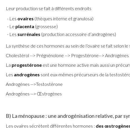
Leur production se fait à différents endroits
Les
ovaires
(thèques interne et granulosa)
Le
placenta
(grossesse)
Les
surrénales
(production accessoire d’androgènes)
La synthèse de ces hormones au sein de l’ovaire se fait selon le
Cholestérol --> Prégnénolone --> Progestérone--> Androgènes
La
progestérone
est une hormone active mais aussi un précu
Les
androgènes
sont eux-mêmes précurseurs de la testostér
Androgènes -->Testostérone
Androgènes --> Œstrogènes
B) La ménopause : une androgénisation relative, par 
Les ovaires sécrètent différentes hormones :
des œstrogènes,