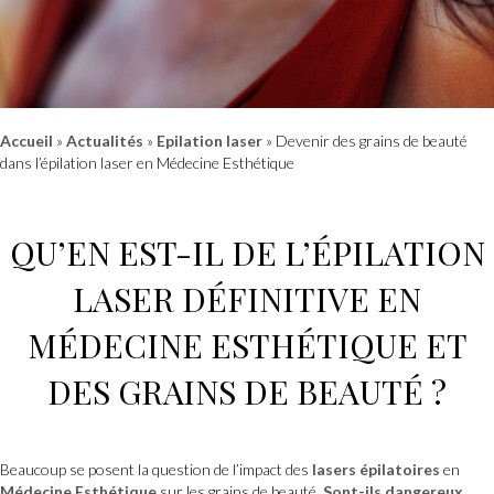
Accueil
»
Actualités
»
Epilation laser
»
Devenir des grains de beauté
dans l’épilation laser en Médecine Esthétique
QU’EN EST-IL DE L’
ÉPILATION
LASER DÉFINITIVE
EN
MÉDECINE ESTHÉTIQUE
ET
DES GRAINS DE BEAUTÉ ?
Beaucoup se posent la question de l’impact des
lasers épilatoires
en
Médecine Esthétique
sur les grains de beauté.
Sont-ils dangereux,