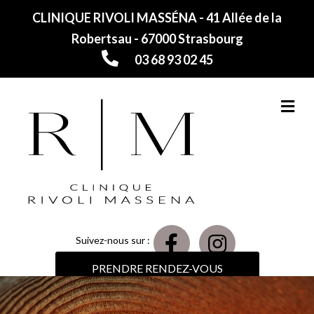
CLINIQUE RIVOLI MASSÉNA - 41 Allée de la
Robertsau - 67000 Strasbourg
03 68 93 02 45
M
Suivez-nous sur :
PRENDRE RENDEZ-VOUS