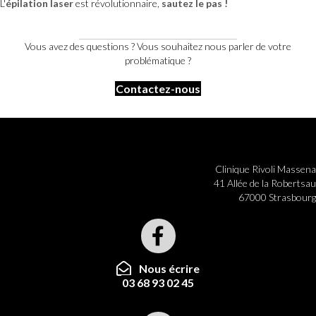
L'
épilation laser
est révolutionnaire,
sautez le pas !
Vous avez des questions ? Vous souhaitez nous parler de votre
problématique ?
Contactez-nous
Clinique Rivoli Massena
41 Allée de la Robertsau
67000 Strasbourg
Nous écrire
03 68 93 02 45