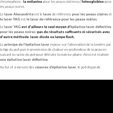
chromophore :
la mélanine
pour l
es peaux claires
ou l’
hémoglobine
pour
les peaux noires
.
Le
laser Alexandrite
est le
laser
de référence
pour les peaux claires
et
le laser YAG
est
le laser de référence pour les peaux mâtes
.
Le
laser YAG
est d'ailleurs le seul moyen d'
épilation laser définitive
pour les peaux noires
:
pas de résultats suffisants ni sécurisés avec
d'autre méthode
:
laser diode ou lampe flash.
Le
principe de l'épilation laser
repose sur l'absorption de la lumière par
la tige du poil puis transmission de chaleur en profondeur de la peau en
suivant la racine du poil pour détruire la matrice pilaire. Ainsi est réalisée
une épilation laser définitive
.
Au fur et à mesure des
séances d’épilation laser
, le poil disparait.