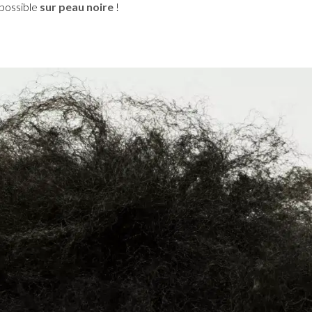
 possible
sur peau noire
!