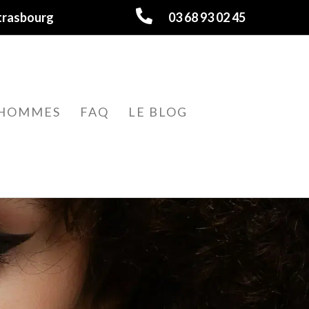
trasbourg
03 68 93 02 45
HOMMES
FAQ
LE BLOG