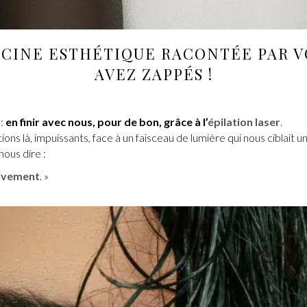
CINE ESTHÉTIQUE
RACONTÉE PAR VO
AVEZ ZAPPÉS !
 :
en finir avec nous, pour de bon, grâce à l’
épilation laser
.
ns là, impuissants, face à un faisceau de lumière qui nous ciblait un
nous dire :
itivement
. »