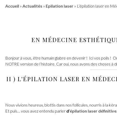
Accueil
»
Actualités
»
Epilation laser
»
L’épilation laser en Mé
EN
MÉDECINE ESTHÉTIQU
Bonjour à vous, être humain glabre en devenir ! Ici vos poils ! 
NOTRE version de l’histoire. Car oui, nous avons des choses à di
II ) L'
ÉPILATION LASER
EN
MÉDECI
Nous vivions heureux, blottis dans nos follicules, nourris à la ké
Et puis… vous avez entendu parler
d
’épilation laser définitive