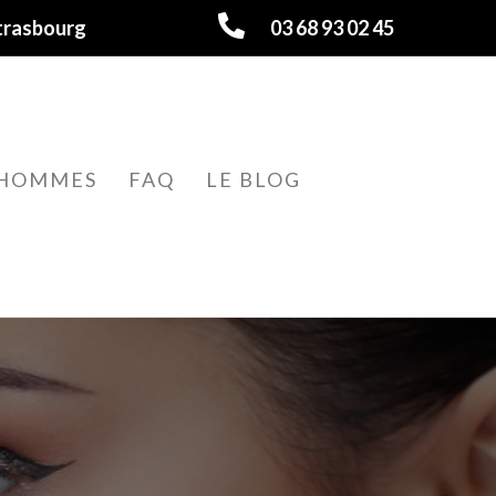
trasbourg
03 68 93 02 45
HOMMES
FAQ
LE BLOG