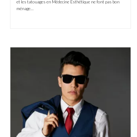
et les tatouages en Médecine Esthétique ne font pas bon
ménage…