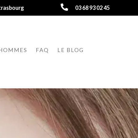
trasbourg
03 68 93 02 45
HOMMES
FAQ
LE BLOG