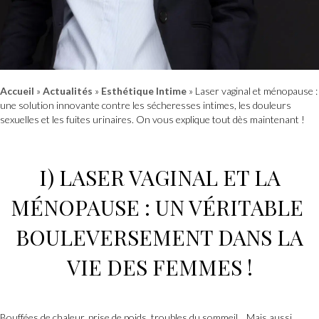
Accueil
»
Actualités
»
Esthétique Intime
»
Laser vaginal et ménopause :
une solution innovante contre les sécheresses intimes, les douleurs
sexuelles et les fuites urinaires. On vous explique tout dès maintenant !
I)
LASER VAGINAL
ET LA
MÉNOPAUSE : UN VÉRITABLE
BOULEVERSEMENT DANS LA
VIE DES FEMMES !
Bouffées de chaleur, prise de poids, troubles du sommeil... Mais aussi