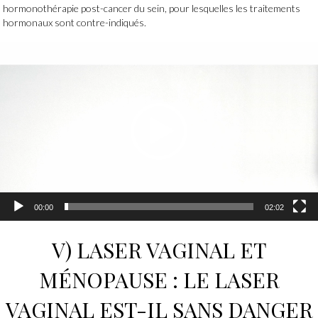
hormonothérapie post-cancer du sein, pour lesquelles les traitements
hormonaux sont contre-indiqués.
Lecteur
vidéo
00:00
02:02
V)
LASER VAGINAL
ET
MÉNOPAUSE
:
LE LASER
VAGINAL
EST-IL SANS DANGER