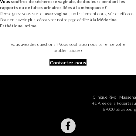
Vous
souffrez de sécheresse vaginale, de douleurs pendant les
rapports ou de fuites urinaires liées à la ménopause
?
Renseignez-vous sur le
laser vaginal
, un traitement doux, sûr et efficace.
Pour en savoir plus, découvrez notre page dédiée à la
Médecine
Esthétique Intime
.
Vous avez des questions ? Vous souhaitez nous parler de votre
problématique ?
Contactez-nous
Clinique Rivoli Massena
41 Allée de la Robertsau
67000 Strasbourg