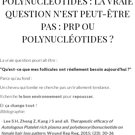
POLYNUCLÉOTIDES
: LA VRAIE
QUESTION N’EST PEUT-ÊTRE
PAS :
PRP
OU
POLYNUCLÉOTIDES
?
La vraie question pourrait être :
“Qu’est-ce que mes follicules ont réellement besoin aujourd’hui ?”
Parce qu’au fond :
Un cheveu qui tombe ne cherche pas un traitement tendance.
Il cherche
le bon environnement
pour
repousser.
Et
ça change tout
!
Bibliographie:
Lee S H, Zheng Z, Kang J S and all.
Therapeutic efficacy of
Autologous Platelet rich plasma and polydeoxyribonucleotide on
female hair loss pattern.
Wound Rep Reg, 2015; (23): 30-36