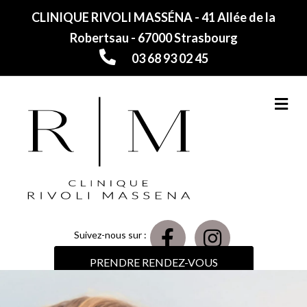
CLINIQUE RIVOLI MASSÉNA - 41 Allée de la
Robertsau - 67000 Strasbourg
03 68 93 02 45
M
Suivez-nous sur :
PRENDRE RENDEZ-VOUS