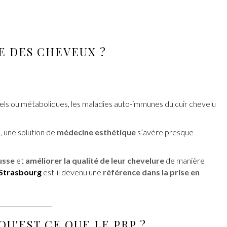
E DES CHEVEUX
?
onnels ou métaboliques, les maladies auto-immunes du cuir chevelu
, une solution de
médecine esthétique
s’avère presque
usse
et
améliorer la qualité de leur chevelure
de manière
Strasbourg
est-il devenu une
référence dans la prise en
 QU'EST CE QUE
LE PRP
?