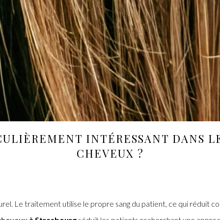
CULIÈREMENT INTÉRESSANT DANS L
CHEVEUX
?
el. Le traitement utilise le propre sang du patient, ce qui réduit c
cheveux
à Strasbourg
séduit les patients recherchant une approc