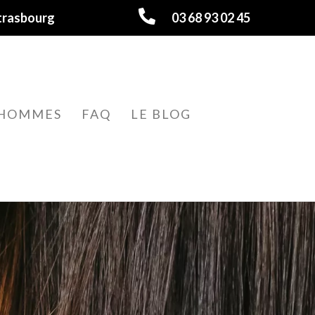
trasbourg
03 68 93 02 45
HOMMES
FAQ
LE BLOG