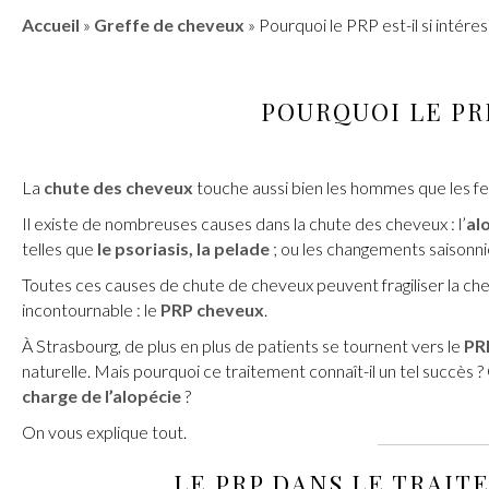
Accueil
»
Greffe de cheveux
»
Pourquoi le PRP est-il si intére
POURQUOI
LE PR
La
chute des cheveux
touche aussi bien les hommes que les fem
Il existe de nombreuses causes dans la chute des cheveux : l’
al
telles que
le psoriasis, la pelade
; ou les changements saisonni
Toutes ces causes de chute de cheveux peuvent fragiliser la che
incontournable : le
PRP cheveux
.
À Strasbourg, de plus en plus de patients se tournent vers le
PRP
naturelle. Mais pourquoi ce traitement connaît-il un tel succès ?
charge de l’alopécie
?
On vous explique tout.
LE
PRP
DANS LE
TRAIT