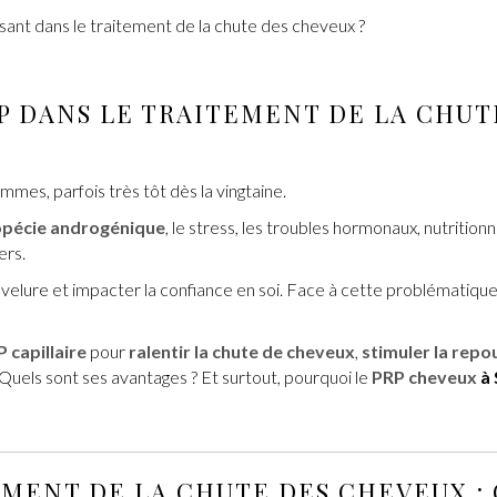
ssant dans le traitement de la chute des cheveux ?
P
DANS LE TRAITEMENT DE
LA CHUT
mes, parfois très tôt dès la vingtaine.
opécie androgénique
, le stress, les troubles hormonaux, nutriti
ers.
velure et impacter la confiance en soi. Face à cette problématique
 capillaire
pour
ralentir la chute de cheveux
,
stimuler la repo
 Quels sont ses avantages ? Et surtout, pourquoi le
PRP cheveux
à 
EMENT DE LA CHUTE DES CHEVEUX
: