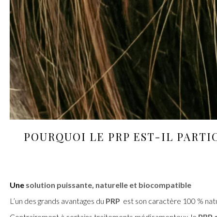
POURQUOI
LE PRP
EST-IL PARTI
Une
solution puissante, naturelle et biocompatible
L’un des grands avantages du
PRP
est son caractère 100 % natur
Contrairement à certains traitements médicamenteux, le
PRP 