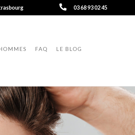
trasbourg
03 68 93 02 45
HOMMES
FAQ
LE BLOG