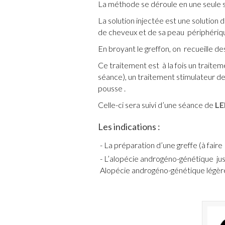
La méthode se déroule en une seule s
La solution injectée est une solution 
de cheveux et de sa peau périphérique
En broyant le greffon, on recueille des
Ce traitement est à la fois un traitem
séance), un traitement stimulateur de 
pousse .
Celle-ci sera suivi d’une séance de
LE
Les indications :
La préparation d’une greffe (à faire 
L’alopécie androgéno-génétique jus
Alopécie androgéno-génétique légè