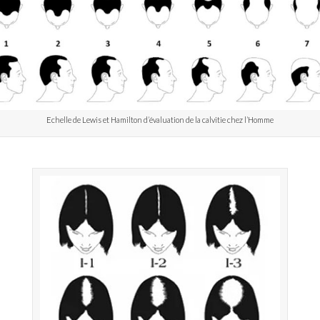
Echelle de Lewis et Hamilton d’évaluation de la calvitie chez l’Homme