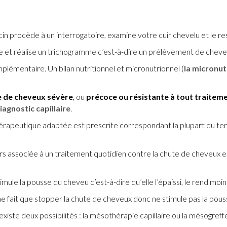
in procède à un interrogatoire, examine votre cuir chevelu et le re
 et réalise un trichogramme c’est-à-dire un prélèvement de cheveux
mplémentaire. Un bilan nutritionnel et micronutrionnel (
la micronut
e de cheveux sévère
, ou
précoce ou résistante à tout traitem
iagnostic capillaire
.
thérapeutique adaptée est prescrite correspondant la plupart du tem
ours associée à un traitement quotidien contre la chute de cheveux 
timule la pousse du cheveu c’est-à-dire qu’elle l’épaissi, le rend moin
 fait que stopper la chute de cheveux donc ne stimule pas la pousse
 existe deux possibilités : la mésothérapie capillaire ou la mésogreff