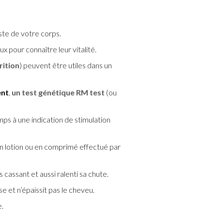
ste de votre corps.
 pour connaître leur vitalité.
rition
) peuvent être utiles dans un
ent
,
un test génétique RM test
(ou
ps à une indication de stimulation
en lotion ou en comprimé effectué par
s cassant et aussi ralenti sa chute.
 et n’épaissit pas le cheveu.
e.