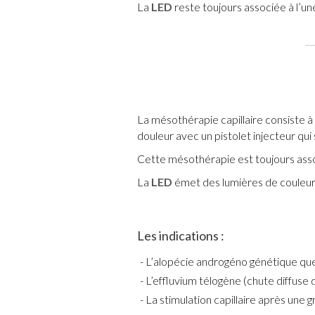
La
LED
reste toujours associée à l’u
La mésothérapie capillaire consiste à 
douleur avec un pistolet injecteur qui
Cette mésothérapie est toujours assoc
La
LED
émet des lumières de couleur d
Les indications :
L’alopécie androgéno génétique quel
L’effluvium télogène (chute diffuse
La stimulation capillaire après une gr