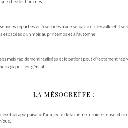
s que chez les hommes
séances réparties en 6 séances à une semaine d'intervalle et 4 séan
es espacées d'un mois au printemps et à l'automne
es mais rapidement réalisées et le patient peut directement repr
émorragiques non gênants.
LA MÉSOGREFFE :
mésothérapie puisque l'on injecte de la même manière l'ensemble du 
nique.