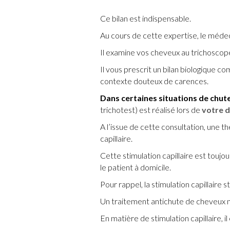
Ce bilan est indispensable.
Au cours de cette expertise, le médec
Il examine vos cheveux au trichoscope
Il vous prescrit un bilan biologique co
contexte douteux de carences.
Dans certaines situations de chut
trichotest) est réalisé lors de
votre d
A l’issue de cette consultation, une 
capillaire.
Cette stimulation capillaire est touj
le patient à domicile.
Pour rappel, la stimulation capillaire s
Un traitement antichute de cheveux ne
En matière de stimulation capillaire, il