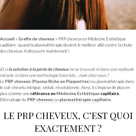
Accueil
»
Greffe de cheveux
»
PRP cheveux en Médecine Esthétique
capillaire : quand la plasmathérapie devient le meilleur allié contre la chute
des cheveux. A découvrir maintenant !
Et si
la solution à la perte de cheveux
ne se trouvait ni dans une molécule
miracle, ni dans une technologie futuriste… mais chez vous ?
Le
PRP cheveux
(
Plasma Riche en Plaquettes
) ou plasmathérapie dans
le cuir chevelu intrigue, séduit, révolutionne. Ainsi, il s’impose de plus en
plus comme une
référence en
Médecine Esthétique
capillaire
.
Décryptage du
PRP cheveux
ou
plasmathérapie capillaire.
LE
PRP CHEVEUX
, C’EST QUOI
EXACTEMENT ?