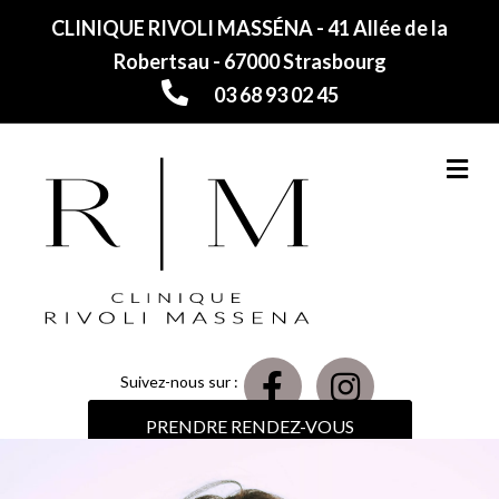
CLINIQUE RIVOLI MASSÉNA - 41 Allée de la
Robertsau - 67000 Strasbourg
03 68 93 02 45
M
Suivez-nous sur :
PRENDRE RENDEZ-VOUS