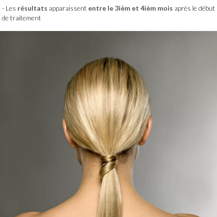
Les
résultats
apparaissent
entre le 3ièm et 4ièm mois
après le début
de traitement