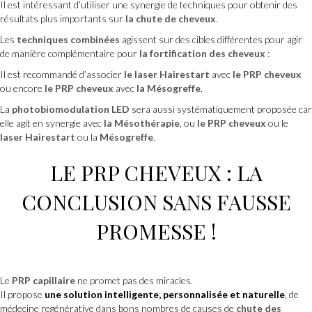
Il est intéressant d’utiliser une synergie de techniques pour obtenir des
résultats plus importants sur
la chute de cheveux
.
Les
techniques combinées
agissent sur des cibles différentes pour agir
de manière complémentaire pour
la fortification des cheveux
:
Il est recommandé d’associer
le laser Hairestart
avec
le PRP cheveux
ou encore
le PRP cheveux
avec
la Mésogreffe
.
La
photobiomodulation LED
sera aussi systématiquement proposée car
elle agit en synergie avec
la Mésothérapie
, ou
le PRP cheveux
ou le
laser Hairestart
ou la
Mésogreffe
.
LE
PRP CHEVEUX
: LA
CONCLUSION SANS FAUSSE
PROMESSE !
Le
PRP capillaire
ne promet pas des miracles.
Il propose
une solution intelligente, personnalisée et naturelle
, de
médecine regénérative dans bons nombres de causes de
chute des