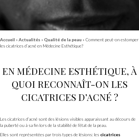
Accueil
»
Actualités
»
Qualité de la peau
»
Comment peut-on estomper
les cicatrices d’acné en Médecine Esthétique?
EN MÉDECINE ESTHÉTIQUE, À
QUOI RECONNAÎT-ON LES
CICATRICES D’ACNÉ ?
Les cicatrices d’acné sont des lésions visibles apparaissant au décours de
la puberté ou à sa fin lors de la stabilité de l’état de la peau.
Elles sont représentées par trois types de lésions: les
cicatrices