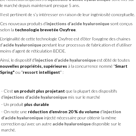
le marché depuis maintenant presque 5 ans.
Il est pertinent de s’y intéresser en raison de leur ingéniosité conceptuelle.
Ces nouveaux produits d’
injections d’acide hyaluronique
sont conçus
selon la
technologie brevetée Oxyfree
.
L’originalité de cette technologie Oxyfree est d’ôter l’oxygène des chaines
d’
acide hyaluronique
pendant leur processus de fabrication et d’utiliser
moins d’agent de réticulation BDDE.
Ainsi, le dispositif d
’injection d’acide hyaluronique
est dôté de toutes
nouvelles propriétés, supérieures
à la concurrence nommé "
Smart
Spring"
ou "
ressort intelligent
" :
C’est
un produit plus projetant
que la plupart des dispositifs
d’
injections d’acide hyaluronique
mis sur le marché
Un produit
plus durable
On note une
réduction d’environ 20 % du volume
d’
injection
d’acide hyaluronique
injecté nécessaire pour obtenir la même
correction qu’avec un autre
acide hyaluronique
disponible sur le
marché.