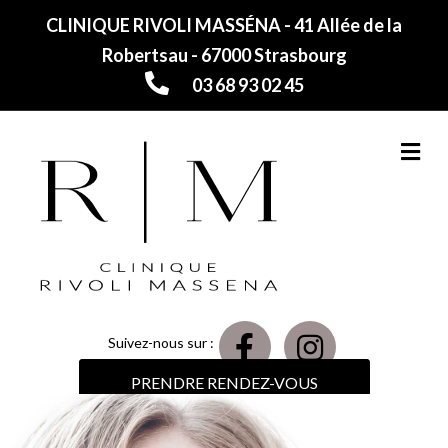
CLINIQUE RIVOLI MASSÉNA - 41 Allée de la
Robertsau - 67000 Strasbourg
03 68 93 02 45
M
Suivez-nous sur :
PRENDRE RENDEZ-VOUS