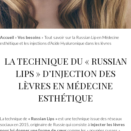
Accueil
»
Vos besoins
»
Tout savoir sur la Russian Lip en Médecine
esthétique et les injections d’Acide Hyaluronique dans les lèvres
LA TECHNIQUE DU «
RUSSIAN
LIPS »
D’
INJECTION DES
LÈVRES
EN
MÉDECINE
ESTHÉTIQUE
La technique de
« Russian Lips »
est une technique issue des réseaux
sociaux en 2015, originaire de Russie qui consiste à
injecter
les lèvres
pour lui donner une forme de cœur
comme les « poupées russes ».