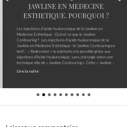
JAWLINE EN MEDECINE
ESTHETIQUE. POURQUOI ?
Les injections d’acide hyaluronique de la Jawline en
Medecine Esthetique . Qu’est-ce que le Jawline
Contouring ? Les injections d’acide hyaluronique de la
Jawline en Medecine Esthetique : le Jawline Contouring en
bref : « Redessiner » la mâchoire est possible grâce aux
injections d’Acide Hyaluronique, sans chirurgie selon une
technique dite de « Jawline Contouring ». Cette « Jawline…
about Les injections d’acide hyaluronique de la 
Lire la suite