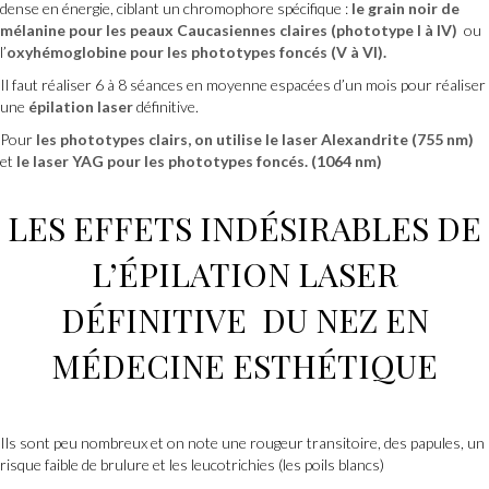
dense en énergie, ciblant un chromophore spécifique :
le grain noir de
mélanine pour les peaux Caucasiennes claires (phototype I à IV)
ou
l’
oxyhémoglobine pour les phototypes foncés (V à VI).
Il faut réaliser 6 à 8 séances en moyenne espacées d’un mois pour réaliser
une
épilation laser
définitive.
Pour
les phototypes clairs
, on utilise
le laser Alexandrite (755 nm
)
et
le laser YAG
pour
les phototypes foncés. (1064 nm)
LES EFFETS INDÉSIRABLES DE
L
’ÉPILATION LASER
DÉFINITIVE
DU NEZ
EN
MÉDECINE ESTHÉTIQUE
Ils sont peu nombreux et on note une rougeur transitoire, des papules, un
risque faible de brulure et les leucotrichies (les poils blancs)