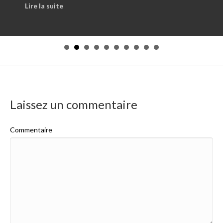
about Les injections d’acide hyaluronique de la 
Lire la suite
Laissez un commentaire
Commentaire
yaluronique ?