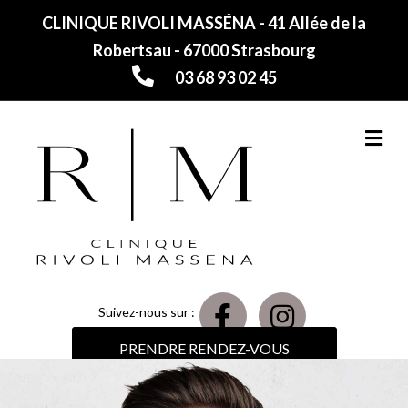
CLINIQUE RIVOLI MASSÉNA - 41 Allée de la
Robertsau - 67000 Strasbourg
03 68 93 02 45
M
Suivez-nous sur :
PRENDRE RENDEZ-VOUS