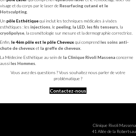
visage et du corps par le laser de
Resurfacing cutané et le
Hotsculpting
.
Un
pôle Esthétique
qui inclut les techniques médicales à visées
esthétiques : les
injections
, le
peeling
,
la LED
,
les fils tenseurs
, la
cryolipolyse
, la cosmétologie sur mesure et la dermographie correctrice.
Enfin,
le 4èm pôle est le pôle Cheveux
qui comprend
les soins anti-
chute de cheveux
et
la greffe de cheveux
.
La Médecine Esthétique au sein de
la Clinique Rivoli Massena
concerne
aussi
les Hommes
.
Vous avez des questions ? Vous souhaitez nous parler de votre
problématique ?
Contactez-nous
Clinique Rivoli Massena
41 Allée de la Robertsau