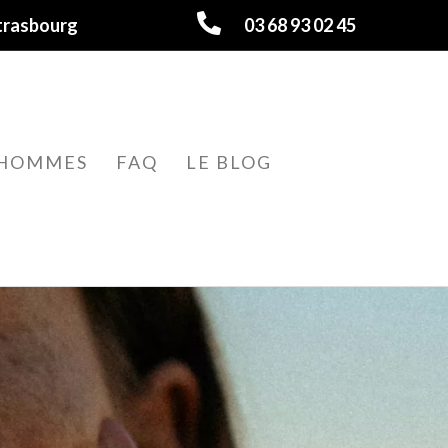
trasbourg
03 68 93 02 45
HOMMES
FAQ
LE BLOG