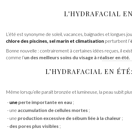
L
'HYDRAFACIAL
EN
L’été est synonyme de soleil, vacances, baignades et longues j
chlore des piscines, sel marin et climatisation
perturbent l’
Bonne nouvelle : contrairement à certaines idées reçues, il exi
comme l’
un des meilleurs soins du visage à réaliser en été.
L’
HYDRAFACIAL
EN ÉTÉ
Même lorsqu’elle paraît bronzée et lumineuse, la peau subit plus
une
perte importante en eau
;
une
accumulation de cellules mortes
;
une
production excessive de sébum liée à la chaleur
;
des pores plus visibles
;