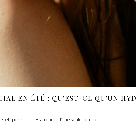
CIAL
EN ÉTÉ : QU’EST-CE QU’
UN HYD
urs étapes réalisées au cours d’une seule séance :