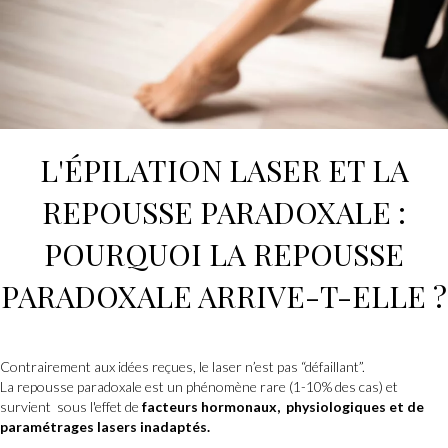
L'
ÉPILATION LASER
ET LA
REPOUSSE PARADOXALE :
POURQUOI LA REPOUSSE
PARADOXALE ARRIVE-T-ELLE ?
Contrairement aux idées reçues, le laser n’est pas “défaillant”.
La repousse paradoxale est un phénomène rare (1-10% des cas) et
survient sous l'effet de
facteurs hormonaux, physiologiques et de
paramétrages lasers inadaptés.