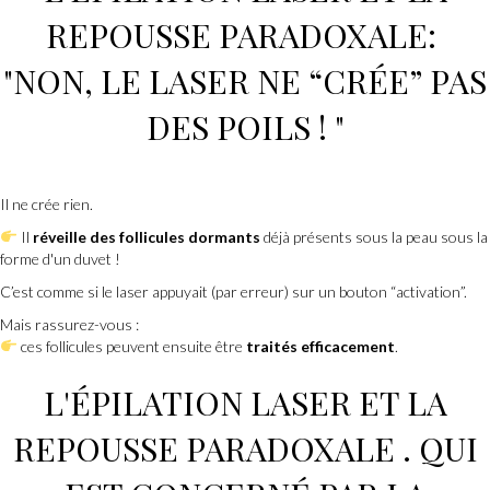
REPOUSSE PARADOXALE:
"
NON, LE LASER NE “CRÉE” PAS
DES POILS
! "
Il ne crée rien.
Il
réveille des follicules dormants
déjà présents sous la peau sous la
forme d'un duvet !
C’est comme si le laser appuyait (par erreur) sur un bouton “activation”.
Mais rassurez-vous :
ces follicules peuvent ensuite être
traités efficacement
.
L'ÉPILATION LASER ET LA
REPOUSSE PARADOXALE . QUI