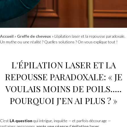
Accueil
»
Greffe de cheveux
»
L’épilation laser et la repousse paradoxale.
Un mythe ou une réalité ? Quelles solutions ? On vous explique tout !
L'
ÉPILATION LASER
ET
LA
REPOUSSE PARADOXALE
: « JE
VOULAIS MOINS DE POILS.....
POURQUOI J’EN AI PLUS ? »
C’est
LA question
qui intrigue, inquiète — et parfois décourage —
certaines personnes
après une séance
d’
épilation laser
.