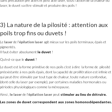
Sans précaution pré actes et post acte laser, sous l'action de la chaleur du
laser, le duvet va être stimulé et produire des poils !
3) La nature de la pilosité : attention aux
poils trop fins ou duvets !
Le
laser
de l'
épilation laser
agit mieux sur les poils terminaux, épais et
pigmentés.
Il faut éviter absolument
le duvet
!
Qu'est-ce que le
duvet
?
Le duvet est la forme primitive de nos poils c'est à dire la forme de pilosité
préexistante à nos poils épais, dont la capacité de prolifération est infinie et
qui peut être stimulée par tout type de chaleur, toute nature confondue,
(dont celle du laser par exemple), par certaines maladies hormonales ou
périodes physiologiques comme la ménopause.
Ainsi ,
le laser
de l'
épilation laser
peut
stimuler au lieu de détruire.
Les zones de duvet correspondent aux zones homonodépendantes.