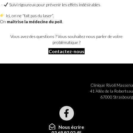
Suivi rigoureux pour prévenir les effets indésirables
Ici, on ne “fait pas du laser”.
On
maîtrise la médecine du poil
.
Vous avez des questions ? Vous souhaitez nous parler de votre
problématique ?
Contactez-nous
Clinique Rivoli Massena
41 Allée de la Robertsau
67000 Strasbourg
Nous écrire
03 68 93 02 45