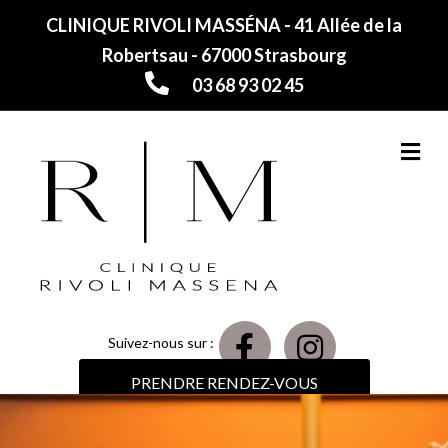
CLINIQUE RIVOLI MASSÉNA - 41 Allée de la
Robertsau - 67000 Strasbourg
03 68 93 02 45
M
Suivez-nous sur :
PRENDRE RENDEZ-VOUS