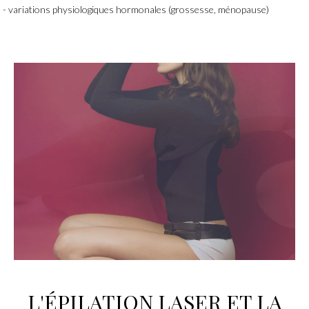
variations physiologiques hormonales (grossesse, ménopause)
L'
ÉPILATION LASER
ET LA