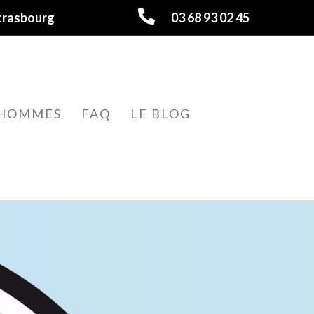
trasbourg
03 68 93 02 45
HOMMES
FAQ
LE BLOG